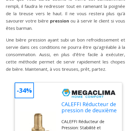
rempli, il faudra le redresser tout en ramenant la poignée
de la tireuse vers le haut. Il ne vous restera plus qu’à
savourer votre bière
pression
ou à servir le client si vous
êtes barman.
Une bière pression ayant subi un bon refroidissement et
servie dans ces conditions ne pourra être qu’agréable à la
consommation. Aussi, en plus d’être facile à exécuter,
cette méthode permet de servir rapidement les chopes
de bière. Maintenant, à vos tireuses, prêt, partez.
-34%
CALEFFI Réducteur de
pression de deuxième
étape PN 40 avec
CALEFFI Réducteur de
manomètre raccord
Pression: Stabilité et
3/4 en acier