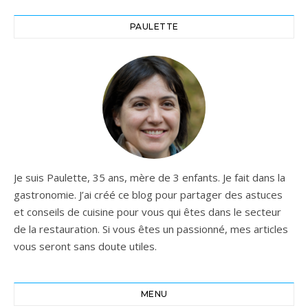
supplémentaires sont
disponibles
PAULETTE
séparément.Parce que le
plaisir commence avec les
petites choses, Le Creuset
propose des accessoires de
vin de bon goût dans toutes
les gammes de prix. Noble
dans l'optique, pratique
dans l'application avec une
manipulation très simple et
une utilité optimale.
Je suis Paulette, 35 ans, mère de 3 enfants. Je fait dans la
gastronomie. J’ai créé ce blog pour partager des astuces
et conseils de cuisine pour vous qui êtes dans le secteur
de la restauration. Si vous êtes un passionné, mes articles
vous seront sans doute utiles.
MENU