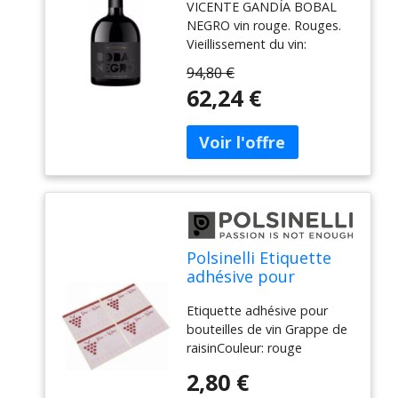
VICENTE GANDÍA BOBAL
vin rouge 6 bouteilles
NEGRO vin rouge. Rouges.
Vieillissement du vin:
Vieillissement en barrique.
94,80 €
type de raisin: Bobal
62,24 €
Polsinelli Etiquette
adhésive pour
bouteilles de vin
Etiquette adhésive pour
Grappe de raisin (
bouteilles de vin Grappe de
raisinCouleur: rouge
foncéDimensions: mm
2,80 €
73x56Paquet: 100 pièces