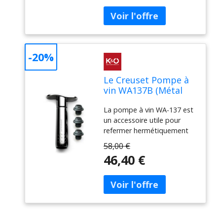
-20%
Le Creuset Pompe à
vin WA137B (Métal
noir) noir
La pompe à vin WA-137 est
un accessoire utile pour
refermer hermétiquement
les vins rouges ouverts.
58,00 €
Ainsi, la bonne bouteille, que
46,40 €
vous n'avez pas entièrement
bue, peut être refermée de
manière professionnelle
pour la prochaine occasion.
3 bouchons de vin inclus.
Des bouchons de vin