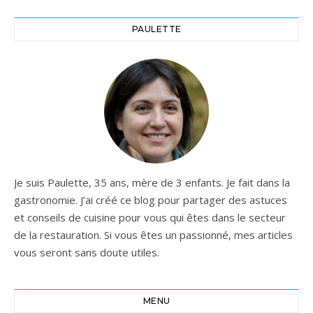
ligne 6 langues (FR-EN-ES-
DE-IT-NL) Contre pression
PAULETTE
max (point d'injection) de
1,5 bar Débit pompe
péristaltique (pH) de 1,5 L/h
Colliers de prise en charge
sur tuyaux DN50mm
(origine) ou DN63mm
(accessoire en option)
Indice de protection IP65
Étalonnage semi-auto en 1
ou 2 étapes (kit solutions
tampon fourni) Position de
Je suis Paulette, 35 ans, mère de 3 enfants. Je fait dans la
la sonde verticale Tolérance
gastronomie. J’ai créé ce blog pour partager des astuces
de 0-60°C et vitesse eau
et conseils de cuisine pour vous qui êtes dans le secteur
inférieur ou égale à 2m/s
de la restauration. Si vous êtes un passionné, mes articles
pour la sonde Sécurité au
vous seront sans doute utiles.
surdosage "OFA" sur 3
niveaux, paramétrable
(réglable de 0 à 6h, défaut =
4h) Capteur de niveau du
MENU
bidon de produit correcteur