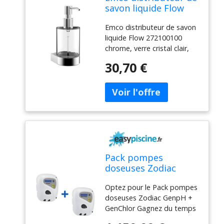
savon liquide Flow
272100100 chrome,
Emco distributeur de savon
verre cristal clair,
liquide Flow 272100100
pompe doseuse en
chrome, verre cristal clair,
plastique, modèle
pompe doseuse en
mural
30,70 €
plastique, modèle mural
Pack pompes
doseuses Zodiac
GenpH + GenChlor
Optez pour le Pack pompes
doseuses Zodiac GenpH +
GenChlor Gagnez du temps
grâce à ce Pack pompes