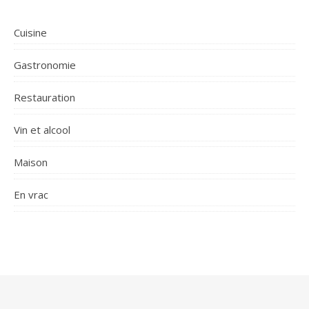
(sur canne d'aspiration anti-
émanation) Spécificités des
Cuisine
pompes doseuses Zodiac
GenpH et GenChlor GenpH
Gastronomie
GenChlor Echelle de mesure
0 - 14,0pH 0-1000mV
Restauration
Précision de mesure 0,1pH
10mV Point de consigne
Réglage d'usine pH = 7,4
Vin et alcool
ORP = 650mV
Maison
En vrac