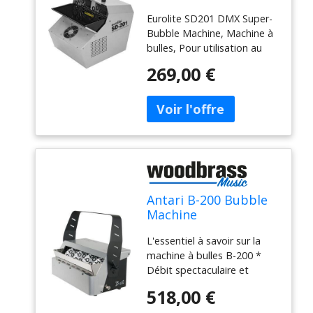
Machine
Eurolite SD201 DMX Super-
Bubble Machine, Machine à
bulles, Pour utilisation au
sol, Enorme rendement via
269,00 €
deux roues, Utilisation
simple, Contrôlable via DMX
ou une télécommande
filaire, Alimentation: 230 V
AC, 50 Hz, Consommation:
70 Watt, Entrée/sortie
d'alimentation sur prises
CEI, Réservoir de 2 l,
Consommation de liquide:
Antari B-200 Bubble
40 ml/min., Nombre de
Machine
canaux DMX: 1,
Entrée/sortie DMX sur XLR 3
L'essentiel à savoir sur la
broches, Dimensions (L x P
machine à bulles B-200 *
x H): 49 x 42 x 39 cm, Poids:
Débit spectaculaire et
12,35 kg
continu grâce à ses doubles
518,00 €
roues à bulles alimentées