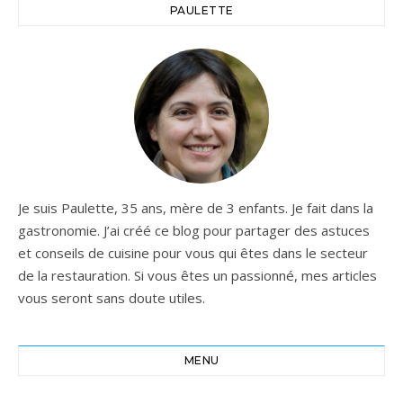
machine convient aux câbles
PAULETTE
scène ou une entrée
de 5 à 25 mm de diamètre.
d'artiste en un décor
féerique. En club, bar, salle
de réception ou théâtre, ses
doubles roues alimentent un
flux dense pendant que les
trois ventilateurs projettent
les bulles loin vers l'avant et
en hauteur. Mariage, soirée
étudiante, gala, défilé,
inauguration ou spectacle
Je suis Paulette, 35 ans, mère de 3 enfants. Je fait dans la
jeune public : l'effet est
gastronomie. J’ai créé ce blog pour partager des astuces
immédiat, visible de près
et conseils de cuisine pour vous qui êtes dans le secteur
comme de loin, et parfait
de la restauration. Si vous êtes un passionné, mes articles
pour enrichir vos faisceaux
vous seront sans doute utiles.
lumière et vos ambiances
photos/vidéo. Pour qui est
faite la B-200 ? Idéale pour
le DJ mobile qui veut un
MENU
effet fort sans complexité,
la B-200 séduit aussi le