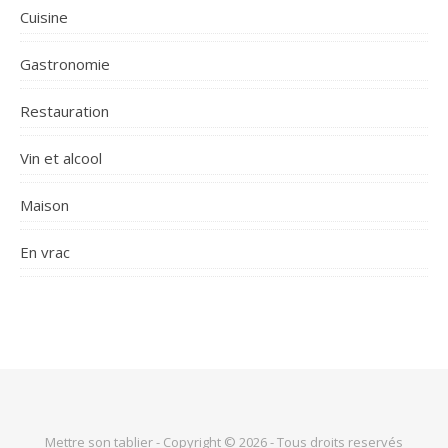
régisseur lumière en
Cuisine
tournée, l'animateur
d'événements et l'exploitant
Gastronomie
de club ou de salle de
spectacle. Les particuliers
Restauration
exigeants y trouveront une
machine à bulles fiable et
puissante pour
Vin et alcool
anniversaires, kermesses et
fêtes de famille. Son
Maison
contrôle DMX permet une
intégration fluide dans un kit
En vrac
lumière existant, tandis que
les options de commande à
distance simplifient la vie
lors des prestations rapides.
Fonctionnalités et
nouveautés Conçue pour
des usages professionnels,
la B-200 s'appuie sur une
architecture à double roue
Mettre son tablier - Copyright © 2026 - Tous droits reservés