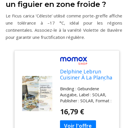
un figuier en zone froide ?
Le Ficus carica ‘Céleste’ utilisé comme porte-greffe affiche
une tolérance à –17 °C, idéal pour les régions
continentales. Associez-le à la variété Violette de Bavière
pour garantir une fructification régulière.
Delphine Lebrun
Cuisiner À La Plancha
Toute L'Année ! : Été
Binding : Gebundene
Comme Hiver, 80
Ausgabe, Label : SOLAR,
Recettes À Déguster
Publisher : SOLAR, Format :
En Toute Saison
Blaues Buch, medium :
16,79 €
Gebundene Ausgabe,
numberOfPages : 207,
publicationDate : 2022-06-