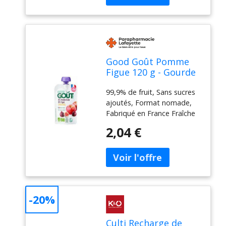
23, authors : Delphine
Lebrun, ISBN : 2263180206
Good Goût Pomme
Figue 120 g - Gourde
120 g
99,9% de fruit, Sans sucres
ajoutés, Format nomade,
Fabriqué en France Fraîche
ou séchée, dans un plat ou
2,04 €
dans un dessert, il y a 1000
façons de déguster la figue !
Et pour cause, ce fruit est
considéré comme l'un des
plus anciens domestiqué
-20%
Culti Recharge de