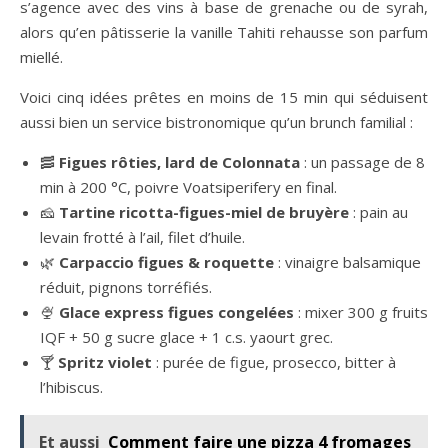
s’agence avec des vins à base de grenache ou de syrah,
alors qu’en pâtisserie la vanille Tahiti rehausse son parfum
miellé.
Voici cinq idées prêtes en moins de 15 min qui séduisent
aussi bien un service bistronomique qu’un brunch familial :
🥓
Figues rôties, lard de Colonnata
: un passage de 8
min à 200 °C, poivre Voatsiperifery en final.
🧀
Tartine ricotta-figues-miel de bruyère
: pain au
levain frotté à l’ail, filet d’huile.
🌿
Carpaccio figues & roquette
: vinaigre balsamique
réduit, pignons torréfiés.
🍨
Glace express figues congelées
: mixer 300 g fruits
IQF + 50 g sucre glace + 1 c.s. yaourt grec.
🍸
Spritz violet
: purée de figue, prosecco, bitter à
l’hibiscus.
Et aussi
Comment faire une pizza 4 fromages