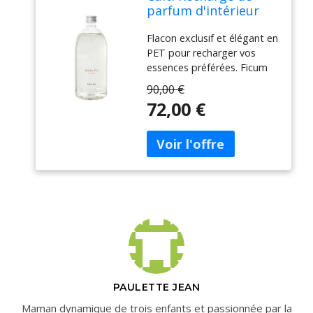
parfum d'intérieur
1000 ml Ficum Blu
Flacon exclusif et élégant en
multicolore
PET pour recharger vos
essences préférées. Ficum
Blu : un après-midi d'été de
90,00 €
notre enfance : un goûter
72,00 €
avec des figues juteuses
fraîchement cueillies après
une longue randonnée à
vélo dans la campagne
ensoleillée. Famille olfactive :
Fruité
PAULETTE JEAN
Maman dynamique de trois enfants et passionnée par la