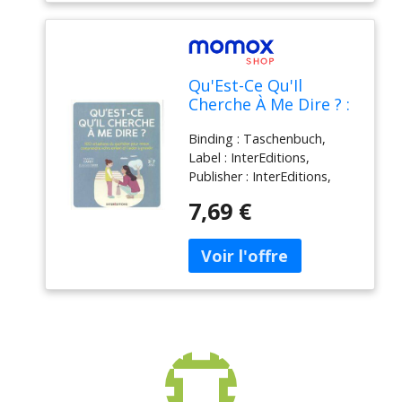
PLOIX MAES Emmanuelle,
ISBN : 2353451969
Qu'Est-Ce Qu'Il
Cherche À Me Dire ? :
100 Situations Du
Binding : Taschenbuch,
Quotidien Pour Mieux
Label : InterEditions,
Comprendre Votre
Publisher : InterEditions,
Enfant Et L'Aider À
medium : Taschenbuch,
Grandir
7,69 €
publicationDate : 2019-09-
11, translators : Benjamin
Peylet, ISBN : 2729620028