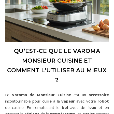
QU’EST-CE QUE LE VAROMA
MONSIEUR CUISINE ET
COMMENT L’UTILISER AU MIEUX
?
Le
Varoma de Monsieur Cuisine
est un
accessoire
incontournable pour
cuire
à la
vapeur
avec votre
robot
de cuisine. En remplissant le
bol
avec de l’
eau
et en
ajustant le
réglage
de la
température
, ce
panier
permet