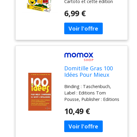
Cartoto et cette édition
Monsieur Madame, c'est
6,99 €
autant amusant qu'éducatif!
Dès 3 ans.
Domitille Gras 100
Idées Pour Mieux
Comprendre Ce
Binding : Taschenbuch,
Qu'Est L'Intelligence
Label : Editions Tom
Pousse, Publisher : Editions
Tom Pousse, medium :
10,49 €
Taschenbuch,
numberOfPages : 208,
publicationDate : 2018-09-
07, authors : Domitille Gras,