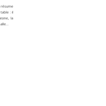
e résume
able : il
isine, la
salle…