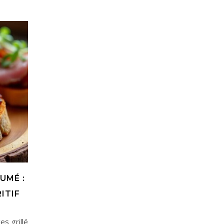
UMÉ :
ITIF
es grillé