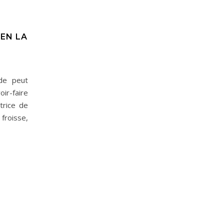
IEN LA
de peut
oir-faire
trice de
froisse,