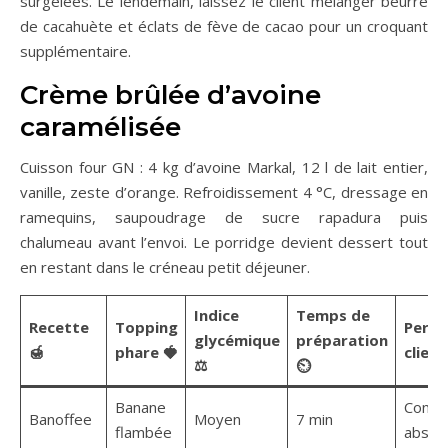
surgelées. Le lendemain, laissez le client mélanger beurre
de cacahuète et éclats de fève de cacao pour un croquant
supplémentaire.
Crème brûlée d’avoine
caramélisée
Cuisson four GN : 4 kg d’avoine Markal, 12 l de lait entier,
vanille, zeste d’orange. Refroidissement 4 °C, dressage en
ramequins, saupoudrage de sucre rapadura puis
chalumeau avant l’envoi. Le porridge devient dessert tout
en restant dans le créneau petit déjeuner.
Indice
Temps de
Recette
Topping
Perce
glycémique
préparation
🍯
phare 🍓
client
⚖️
⏲️
Banane
Confo
Banoffee
Moyen
7 min
flambée
absol