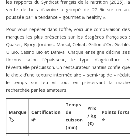
les rapports du Syndicat français de la nutrition (2025), la
vente de bols d’avoine a grimpé de 22 % sur un an,
poussée par la tendance « gourmet & healthy ».
Pour vous repérer dans l’offre, voici une comparaison des
marques les plus présentes sur les étagères françaises :
Quaker, Bjorg, Jordans, Markal, Celnat, Grillon d’Or, Gerblé,
U Bio, Casino Bio et Danival. Chaque enseigne décline ses
flocons selon l’épaisseur, le type d’agriculture et
l’éventuelle précuisson. Un restaurateur nantais confie que
le choix d’une texture intermédiaire « semi-rapide » réduit
le temps sur feu vif tout en préservant la mâche
recherchée par les amateurs.
Temps
Prix
Marque
Certification
de
Points forts
/ kg
🏷️
🌱
cuisson
⭐
(€)
(min)