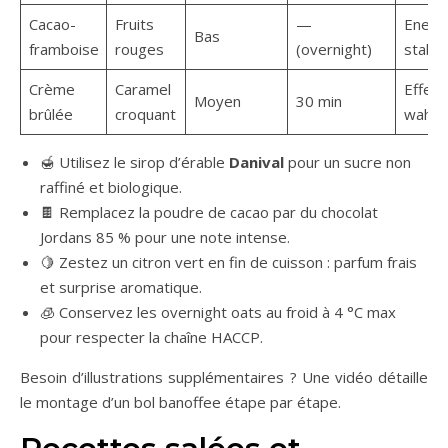
Cacao-
Fruits
—
Energ
Bas
framboise
rouges
(overnight)
stable
Crème
Caramel
Effet 
Moyen
30 min
brûlée
croquant
wahou
🍯 Utilisez le sirop d’érable
Danival
pour un sucre non
raffiné et biologique.
🍫 Remplacez la poudre de cacao par du chocolat
Jordans 85 % pour une note intense.
🍋 Zestez un citron vert en fin de cuisson : parfum frais
et surprise aromatique.
🧊 Conservez les overnight oats au froid à 4 °C max
pour respecter la chaîne HACCP.
Besoin d’illustrations supplémentaires ? Une vidéo détaille
le montage d’un bol banoffee étape par étape.