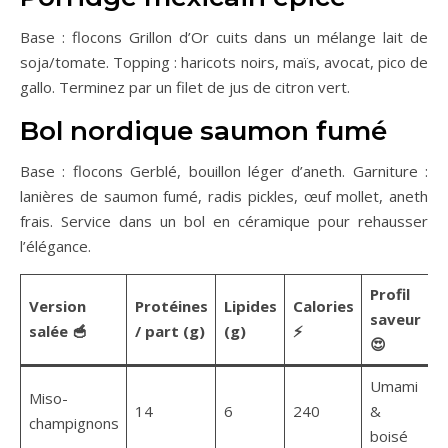
Base : flocons Grillon d’Or cuits dans un mélange lait de
soja/tomate. Topping : haricots noirs, maïs, avocat, pico de
gallo. Terminez par un filet de jus de citron vert.
Bol nordique saumon fumé
Base : flocons Gerblé, bouillon léger d’aneth. Garniture :
lanières de saumon fumé, radis pickles, œuf mollet, aneth
frais. Service dans un bol en céramique pour rehausser
l’élégance.
Profil
Version
Protéines
Lipides
Calories
saveur
salée 🥣
/ part (g)
(g)
⚡
😍
Umami
Miso-
14
6
240
&
champignons
boisé