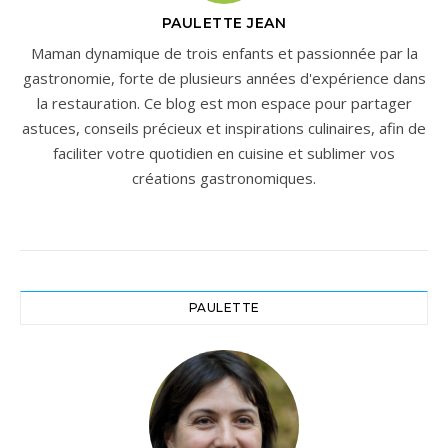
l'amidon en sucres
PAULETTE JEAN
fermentescibles, ils doivent
être mélangés à des grains
Maman dynamique de trois enfants et passionnée par la
de malt (type Pilsner ou
gastronomie, forte de plusieurs années d'expérience dans
Pale
la restauration. Ce blog est mon espace pour partager
Ale).Caractéristiques:Aspect:
astuces, conseils précieux et inspirations culinaires, afin de
Flocon de forme
ovoïdeCouleur: jaune
faciliter votre quotidien en cuisine et sublimer vos
clairOdeur: NeutreGoût:
créations gastronomiques.
TypiqueEmballage: Kg 1
PAULETTE