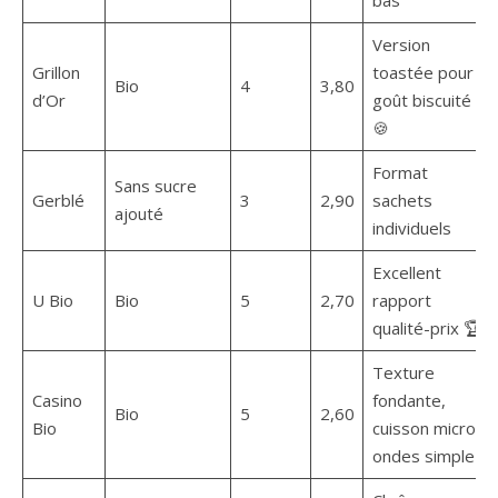
bas
Version
Grillon
toastée pour
Bio
4
3,80
d’Or
goût biscuité
🍪
Format
Sans sucre
Gerblé
3
2,90
sachets
ajouté
individuels
Excellent
U Bio
Bio
5
2,70
rapport
qualité-prix 🏆
Texture
Casino
fondante,
Bio
5
2,60
Bio
cuisson micro-
ondes simple