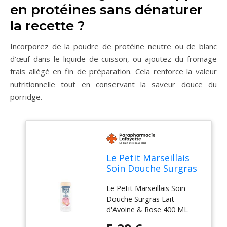
en protéines sans dénaturer
la recette ?
Incorporez de la poudre de protéine neutre ou de blanc
d’œuf dans le liquide de cuisson, ou ajoutez du fromage
frais allégé en fin de préparation. Cela renforce la valeur
nutritionnelle tout en conservant la saveur douce du
porridge.
Le Petit Marseillais
Soin Douche Surgras
Lait d'Avoine & Rose
Le Petit Marseillais Soin
400 ML - Flacon 400
Douche Surgras Lait
ml
d'Avoine & Rose 400 ML
prend soin de votre peauSa