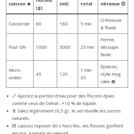
flocons
cuisson 🔥
(ml)
total
obtenue 😊
(g)
Crémeuse
Casserole
60
180
5 min
& fluide
Ferme,
Four GN
1000
3000
25 min
découpe
facile
Épaisse,
Micro-
1 min
45
120
style mug
ondes
30
cake 🧁
📏 Ajustez la portion d’eau pour des flocons épais
comme ceux de Celnat : +10 % de liquide.
🧂 Salez légèrement (0,5 g) ; le sel réveille les sucres
naturels.
🧸 Laissez reposer 60 s hors feu ; les flocons gonflent
encore, gagnant en velouté.