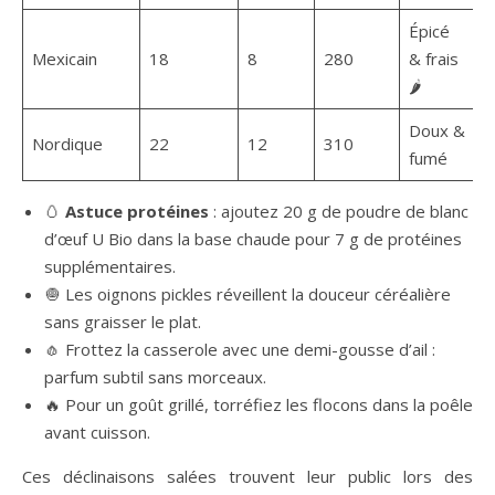
Épicé
Mexicain
18
8
280
& frais
🌶️
Doux &
Nordique
22
12
310
fumé
🥚
Astuce protéines
: ajoutez 20 g de poudre de blanc
d’œuf U Bio dans la base chaude pour 7 g de protéines
supplémentaires.
🧅 Les oignons pickles réveillent la douceur céréalière
sans graisser le plat.
🧄 Frottez la casserole avec une demi-gousse d’ail :
parfum subtil sans morceaux.
🔥 Pour un goût grillé, torréfiez les flocons dans la poêle
avant cuisson.
Ces déclinaisons salées trouvent leur public lors des