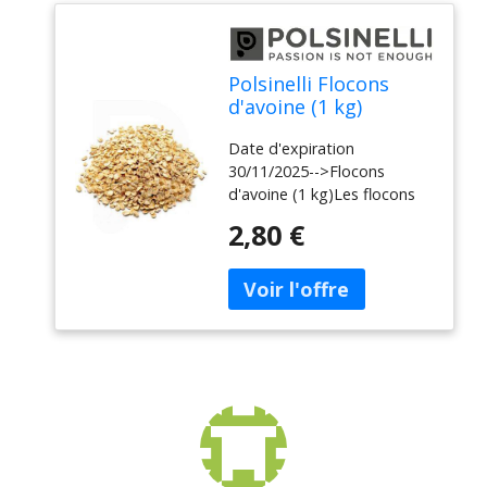
Karité
Polsinelli Flocons
d'avoine (1 kg)
Date d'expiration
30/11/2025-->Flocons
d'avoine (1 kg)Les flocons
d'avoine sont utilisés en
2,80 €
brasserie pour augmenter le
corps et la rétention de
mousse de la bière. Utilisé
dans la Bière Blanche et
certains Stouts. Il s'agit de
flocons de céréales
gélatinisés dont on peut
extraire des sucres pour
donner des arômes
particuliers à la bière. Pour
obtenir la transformation de