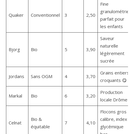
Fine
granulométrie,
Quaker
Conventionnel
3
2,50
parfait pour
les enfants
Saveur
naturelle
Bjorg
Bio
5
3,90
légèrement
sucrée
Grains entiers
Jordans
Sans OGM
4
3,70
croquants 😋
Production
Markal
Bio
6
3,20
locale Drôme
Flocons gros
Bio &
calibre, index
Celnat
7
4,10
équitable
glycémique